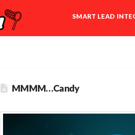
SMART LEAD INT
MMMM…Candy
nomissedlead
December 19, 2019
Creative
,
Space