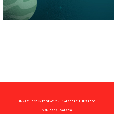
Domine, quaesumus, per nos, glorificamus te, et ut cognos
Benedicite omnes qui utuntur hoc productum. Domine, qua
cognoscant te, et virtus amore tuo. Placere Benedicite 
quaesumus, per nos, glorificamus te, et ut cognoscant te,
qui …
Read More
SMART LEAD INTEGRATION
AI SEARCH UPGRADE
NoMissedLead.com