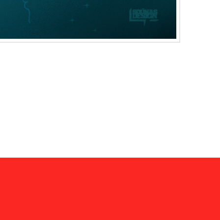
cant te, et virtus amore tuo. Placere
esumus, per nos, glorificamus te, et ut
omnes qui utuntur hoc productum. Domine,
 et virtus amore tuo. Placere Benedicite omnes